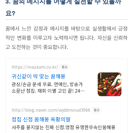
3. 꿈의 메시지를 어떻게 실천할 수 있을까
요?
꿈에서 느낀 감정과 메시지를 바탕으로 실생활에서 긍정
적인 변화를 이루고자 노력하시면 됩니다. 자신을 신뢰하
고 도전하는 것이 중요합니다.
https://mazzum.co.kr/
광고
귀신같이 딱 맞는 꿈해몽
관상/손금 운세 무료. 연예인, 방송가
소문난 점집. 재회 이별 고민 끝! 24시
간 공짜 상담, 무료운세, 전화신점, 전
화사주, 타로
http://blog.naver.com/wjddmsrud3066
광고
점집 신점 꿈해몽 옥황의딸
사주를 묻지않는 진짜 신점.영점 유명한무속인꿈해몽